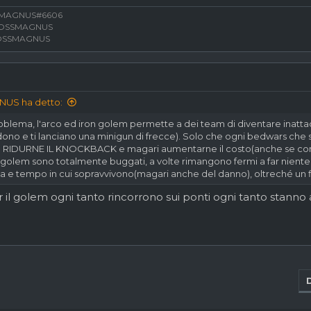
 un altra. L'arco è troppo overpowered è voglio migliorare il server, 
SSMAGNUS#6606
. Grazie per l'attenzione.
Visualizza allegato 3684
BOSSMAGNUS
EBOSSMAGNUS
US ha detto:
roblema, l'arco ed iron golem permette a dei team di diventare inatt
vedono e ti lanciano una minigun di frecce). Solo che ogni bedwars che si 
RIDURNE IL KNOCKBACK e magari aumentarne il costo(anche se con 2 f
 golem sono totalmente buggati, a volte rimangono fermi a far niente 
ta e tempo in cui sopravvivono(magari anche del danno), oltreché un fi
r il golem ogni tanto rincorrono sui ponti ogni tanto stanno 