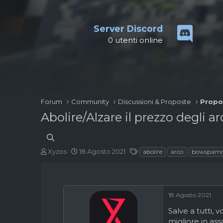
Server Discord
0
utenti online
Forum
Community
Discussioni & Proposte
Propo
Abolire/Alzare il prezzo degli ar
A
D
T
Xyzos
18 Agosto 2021
abolire
arco
bowspam
u
a
a
t
t
g
o
a
r
d
18 Agosto 2021
e
'
d
i
Salve a tutti,
i
n
migliore in ass
s
i