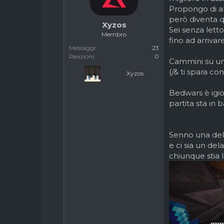
Propongo di abo
c
z
u
i
però diventa q
Xyzos
s
o
Sei senza lett
Membro
s
fino ad arrivar
i
Messaggi
23
o
Reazioni
0
Cammini su un 
n
(/& ti spara co
e
Xyzos
Bedwars è igio
partita sta in
Senno una dell
e ci sia un del
chiunque stia 