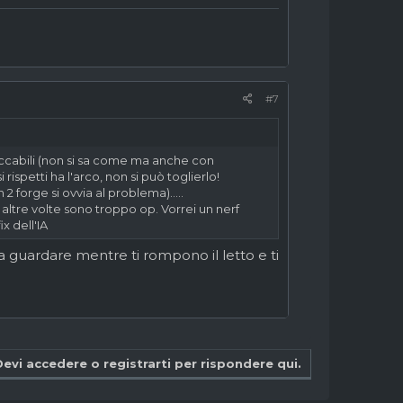
perciò chiunque stia leggendo questo scriva
#7
accabili (non si sa come ma anche con
rispetti ha l'arco, non si può toglierlo!
orge si ovvia al problema).....
altre volte sono troppo op. Vorrei un nerf
x dell'IA
a guardare mentre ti rompono il letto e ti
Devi accedere o registrarti per rispondere qui.