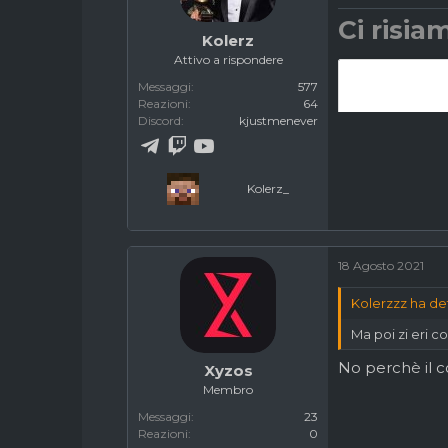
s
Ci risiam
:
Kolerz
Attivo a rispondere
Messaggi
577
Reazioni
64
Discord
kjustmenever
Kolerz_
18 Agosto 2021
Kolerzzz ha de
Ma poi zi eri c
No perchè il c
Xyzos
Membro
Messaggi
23
Reazioni
0