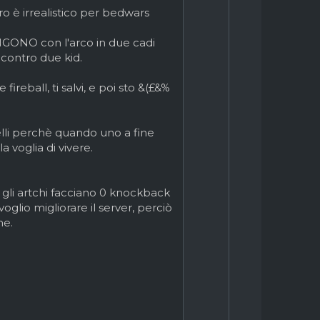
o
ro è irrealistico per bedwars
t
e
INGONO con l'arco in due cadi
 contro due kid.
eball, ti salvi, e poi sto &(£&%
elli perchè quando uno a fine
 voglia di vivere.
 gli artchi facciano 0 knockback
oglio migliorare il server, perciò
ne.