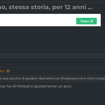
o, stessa storia, per 12 anni ...
tto:
on una cacchio di spada in diamante con Sharpness non è che ti costava
oso ha 40 fireball e giustamente un arco