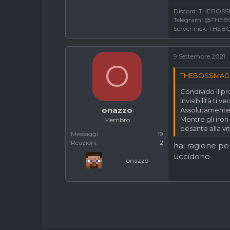
una freccia e
Discord: THEBO
cosa ne pensa
Telegram: @THE
Server nick: TH
9 Settembre 2021
O
THEBOSSMAGN
Condivido il p
invisibilità ti 
onazzo
Assolutamente 
Mentre gli iron
Membro
pesante alla vi
Messaggi
19
Reazioni
2
hai ragione pe
uccidono
onazzo