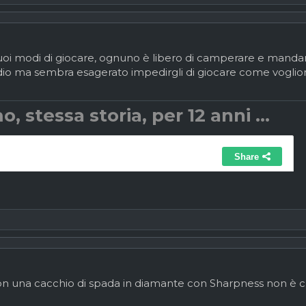
oi modi di giocare, ognuno è libero di camperare e mandare g
idio ma sembra esagerato impedirgli di giocare come vo
o, stessa storia, per 12 anni ...
con una cacchio di spada in diamante con Sharpness non è ch