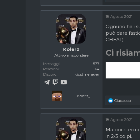
e
a
c
18 Agosto 2021
t
i
Ognuno ha i su
o
può dare fast
n
CHEAT)
s
:
Kolerz
Ci risiam
Attivo a rispondere
Messaggi
577
Reazioni
64
Discord
kjustmenever
Kolerz_
R
Ciaoaoao
e
a
c
18 Agosto 2021
t
i
Ma poi zi eri 
o
in 2/3 colpi.
n