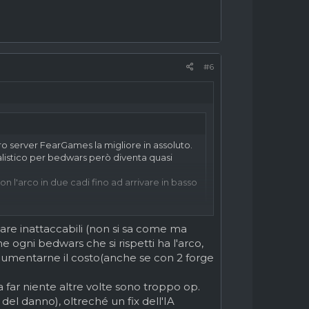
#6
ro server FearGames la migliore in assoluto.
ealistico per bedwars però diventa quasi
 l'arco in due cadi fino ad arrivare in basso
 salvi, e poi sto &(£&%(/& ti spara con un
are inattaccabili (non si sa come ma
he ogni bedwars che si rispetti ha l'arco,
mentarne il costo(anche se con 2 forge
è quando uno a fine partita sta in base
far niente altre volte sono troppo op.
del danno), oltreché un fix dell'IA
i facciano 0 knockback e ci sia un delay tra