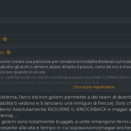
:
to:
, vorrei creare una petizione per rendere la modalità Bedwars sul nost
bolire gli archi o almeno alzare di tanto il prezzo, certo 64 oro è irr
giocare quando in un ora:
to, cadi facendo un clutch con l'acqua sopra un ponte, ti SPINGONO con
" e poi ti spammano di frecce e perdi contro due kid.
Clicca per espandere...
 ponte, scappi da 4 persone, ti stanno per ammazare con le fireball, ti
roblema, l'arco ed iron golem permette a dei team di divent
che ti spinge di 10 blocchi e perdi.
Clicca per espandere...
ibilità ti vedono e ti lanciano una minigun di frecce). Solo c
glierlo! Assolutamente RIDURNE IL KNOCKBACK e magari au
ocabile con gli archi e golem, proporrei anche di abolire quelli perch
 con 20 golem (immagine allegata) perdi la voglia di vivere.
lema).....
n golem sono totalmente buggati, a volte rimangono fermi a 
 pesante alla vita e tempo in cui sopravvivono(magari anche 
le proposte è quella di installare un plugin che faccia si che gli artch