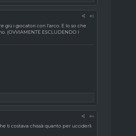
#3
iù i giocatori con l'arco. E lo so che
gliono. (OVVIAMENTE ESCLUDENDO I
#4
e ti costava chissà quanto per ucciderli