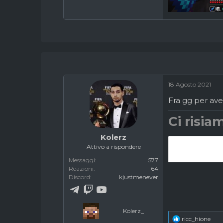
18 Agosto 2021
Fra gg per aver
Ci risiam
Kolerz
Attivo a rispondere
Messaggi
577
Reazioni
64
Discord
kjustmenever
Kolerz_
R
ricc_hione