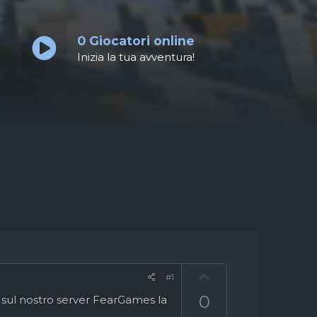
0
Giocatori online
Inizia la tua avventura!
U
#1
p
0
s sul nostro server FearGames la
v