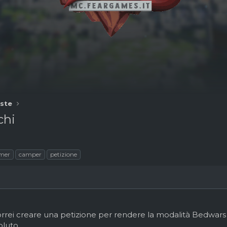
ste
chi
mer
camper
petizione
 vorrei creare una petizione per rendere la modalità Bedwar
oluto.