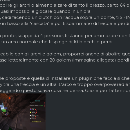
lire gli archi o almeno alzare di tanto il prezzo, certo 64 o
uasi impossibile giocare quando in un ora:
o, cadi facendo un clutch con l'acqua sopra un ponte, ti SP
e in basso alla "cascata" e poi ti spammano di frecce e perdi
ponte, scappi da 4 persone, ti stanno per ammazare con le fir
n un arco normale che ti spinge di 10 blocchi e perdi.
cabile con gli archi e golem, proporrei anche di abolire qu
 base letteralmente con 20 golem (immagine allegata) perdi la
e proposte è quella di installare un plugin che faccia si che
ay tra una freccia e un altra. L'arco è troppo overpowered è v
leggendo questo scriva cosa ne pensa. Grazie per l'attenzio