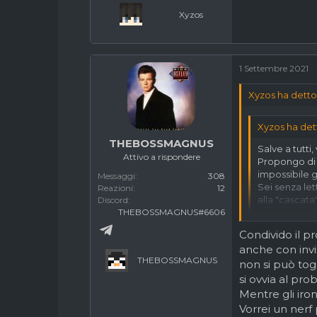
Xyzos
1 Settembre 2021
Xyzos ha detto
Xyzos ha det
THEBOSSMAGNUS
Salve a tutti
Attivo a rispondere
Propongo di a
impossibile 
Messaggi
308
Sei senza let
Reazioni
12
alla "cascata
Discord
THEBOSSMAGNUS#6606
Cammini su un
Condivido il p
arco normale 
anche con invis
THEBOSSMAGNUS
non si può to
Bedwars è igi
letteralmente
si ovvia al prob
Mentre gli iro
Vorrei un nerf
Senno una del