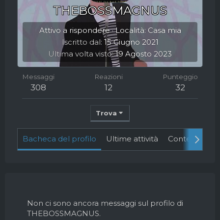
THEBOSSMAGNUS
Attivo a rispondere
·
Località:
Casa mia
Iscritto dal
15 Giugno 2021
Ultima volta visto
19 Agosto 2023
Messaggi
Reazioni
Punteggio
308
12
32
Trova
Bacheca del profilo
Ultime attività
Contenuto
Non ci sono ancora messaggi sul profilo di
THEBOSSMAGNUS.