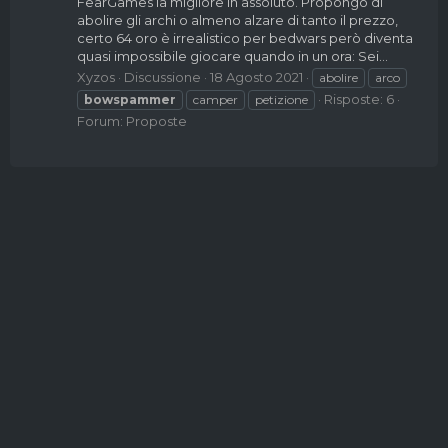
FearGames la migliore in assoluto. Propongo di
abolire gli archi o almeno alzare di tanto il prezzo,
certo 64 oro è irrealistico per bedwars però diventa
quasi impossibile giocare quando in un ora: Sei...
Xyzos
Discussione
18 Agosto 2021
abolire
arco
Risposte: 6
bowspammer
camper
petizione
Forum:
Proposte