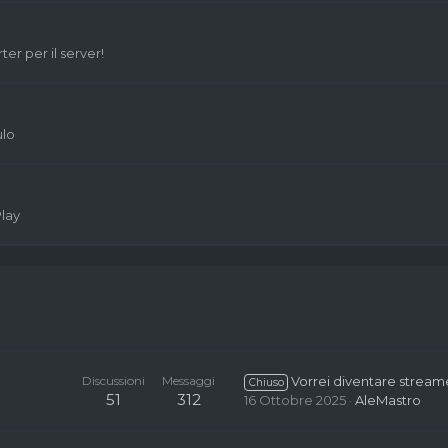
er per il server!
ulo
lay
Discussioni
Messaggi
Vorrei diventare streamer sul server ho 13k follower streammo s
Chiuso
51
312
16 Ottobre 2025
AleMastro