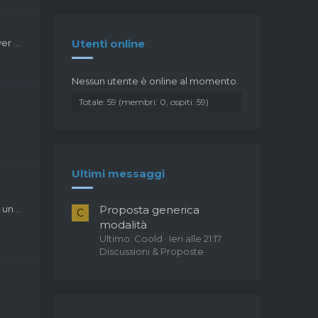
ioni
Utenti online
Nessun utente è online al momento.
Totale: 59 (membri: 0, ospiti: 59)
Ultimi messaggi
amSpeak
Proposta generica
C
modalità
Ultimo: Coold
Ieri alle 21:17
Discussioni & Proposte