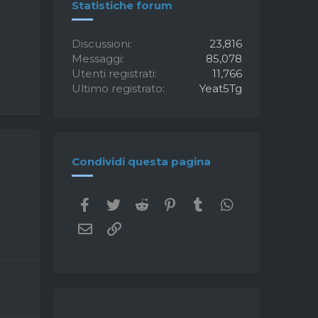
Statistiche forum
Discussioni
23,816
Messaggi
85,078
Utenti registrati
11,766
Ultimo registrato
Yeat5Tg
Condividi questa pagina
Facebook
Twitter
Reddit
Pinterest
Tumblr
WhatsApp
Email
Link