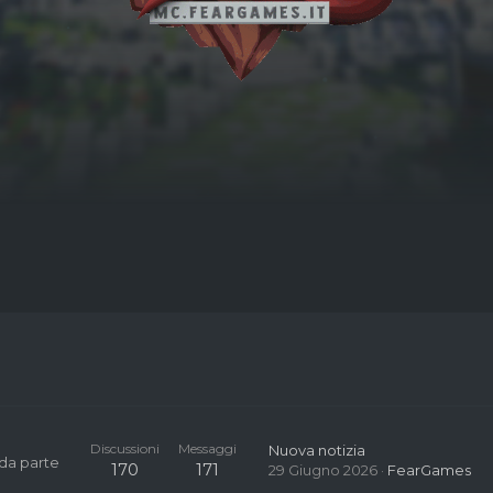
Discussioni
Messaggi
Nuova notizia
 da parte
170
171
29 Giugno 2026
FearGames