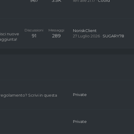
967
3.5K
Ieri alle 21:17
Coold
Discussioni
Messaggi
NoriskClient
risci nuove
91
289
27 Luglio 2026
SUGARY78
'aggiunta!
Private
 regolamento? Scrivi in questa
Private