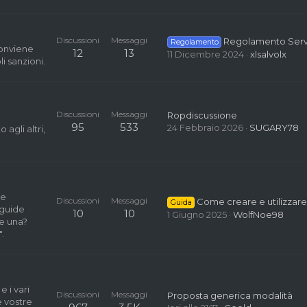
Discussioni
Messaggi
Regolamento Server Faz
Regolamento
 conviene
12
13
11 Dicembre 2024
xlsalvolx
i sanzioni.
Discussioni
Messaggi
Ropdiscussione
95
533
24 Febbraio 2026
SUGARY78
agli altri,
me
Discussioni
Messaggi
Come creare e utilizzare una stanza temporanea su Te
Guida
 guide
10
10
1 Giugno 2025
WolfNoe98
re una?
.
e i vari
Discussioni
Messaggi
Proposta generica modalità
e vostre