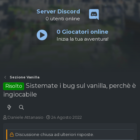
Server Discord
0
utenti online
0
Giocatori online
Inizia la tua avventura!
Sezione Vanilla
Sistemate i bug sul vanilla, perchè è
Risolto
ingiocabile
A
D
Daniele Attanasio
24 Agosto 2022
u
a
t
t
o
a
Discussione chiusa ad ulteriori risposte.
r
d