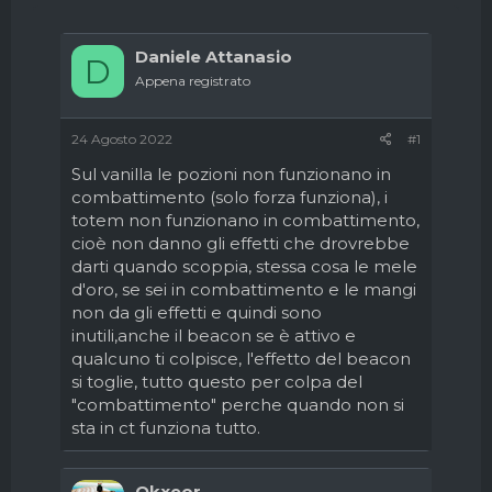
e
'
d
i
Daniele Attanasio
i
n
D
s
i
Appena registrato
c
z
u
i
s
o
24 Agosto 2022
#1
s
Sul vanilla le pozioni non funzionano in
i
combattimento (solo forza funziona), i
o
n
totem non funzionano in combattimento,
e
cioè non danno gli effetti che drovrebbe
darti quando scoppia, stessa cosa le mele
d'oro, se sei in combattimento e le mangi
non da gli effetti e quindi sono
inutili,anche il beacon se è attivo e
qualcuno ti colpisce, l'effetto del beacon
si toglie, tutto questo per colpa del
"combattimento" perche quando non si
sta in ct funziona tutto.
Okxeor