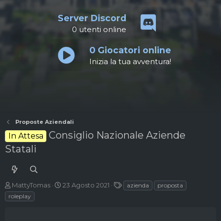
Server Discord
0
utenti online
0
Giocatori online
Inizia la tua avventura!
Proposte Aziendali
Consiglio Nazionale Aziende
In Attesa
Statali
A
D
T
MattyTomas
23 Agosto 2021
azienda
proposta
u
a
a
roleplay
t
t
g
o
a
r
d