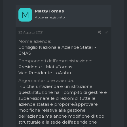
e
'
d
i
MattyTomas
M
i
n
Appena registrato
s
i
c
z
u
i
23 Agosto 2021
#1
s
o
s
Nome azienda
i
Consiglio Nazionale Aziende Statali -
o
CNAS
n
Componenti dell'amministrazione
e
Presidente - MattyTomas
Vice Presidente - oAnbu
Argomentazione azienda
Più che un'azienda è un istituzione,
quest'istituzione ha il compito di gestire e
supervisionare le direzioni di tutte le
aziende statali e proporre/approvare
modifiche relative alla gestione
dell'azienda ma anche modifiche di tipo
strutturale alla sede dell'azienda che