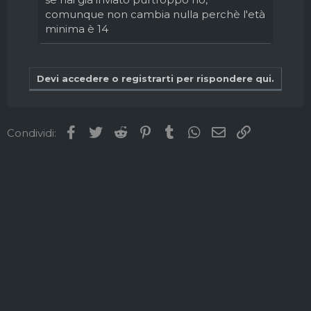
comunque non cambia nulla perchè l'età
minima è 14
Devi accedere o registrarti per rispondere qui.
Facebook
Twitter
Reddit
Pinterest
Tumblr
WhatsApp
Email
Link
Condividi: