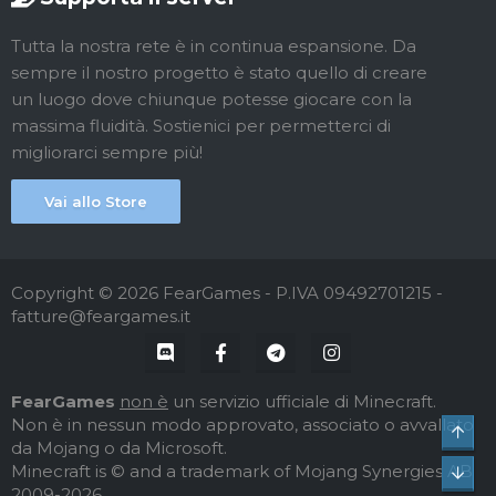
Tutta la nostra rete è in continua espansione. Da
sempre il nostro progetto è stato quello di creare
un luogo dove chiunque potesse giocare con la
massima fluidità. Sostienici per permetterci di
migliorarci sempre più!
Vai allo Store
Copyright © 2026 FearGames - P.IVA 09492701215 -
fatture@feargames.it
FearGames
non è
un servizio ufficiale di Minecraft.
Non è in nessun modo approvato, associato o avvallato
Top
da Mojang o da Microsoft.
Minecraft is © and a trademark of Mojang Synergies AB
Bot
2009-2026.