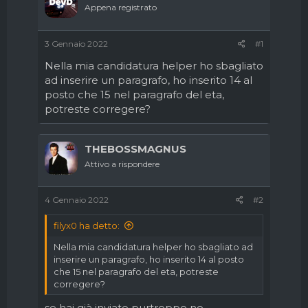
d
i
Appena registrato
i
n
s
i
c
z
3 Gennaio 2022
#1
u
i
Nella mia candidatura helper ho sbagliato
s
o
s
ad inserire un paragrafo, ho inserito 14 al
i
posto che 15 nel paragrafo del eta,
o
potreste corregere?
n
e
THEBOSSMAGNUS
Attivo a rispondere
4 Gennaio 2022
#2
filyx0 ha detto:
Nella mia candidatura helper ho sbagliato ad
inserire un paragrafo, ho inserito 14 al posto
che 15 nel paragrafo del eta, potreste
corregere?
se hai già inviato purtroppo no,