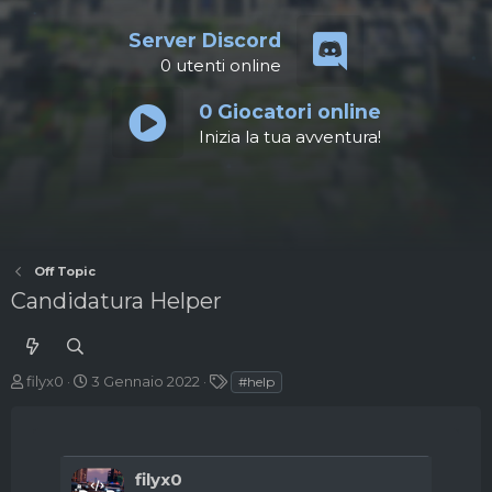
Server Discord
0
utenti online
0
Giocatori online
Inizia la tua avventura!
Off Topic
Candidatura Helper
A
D
T
filyx0
3 Gennaio 2022
#help
u
a
a
t
t
g
o
a
r
d
filyx0
e
'