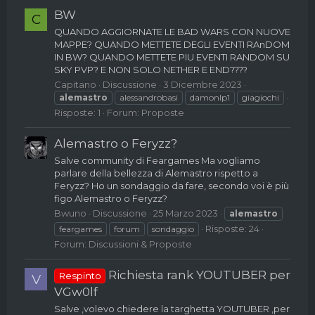
BW
C
QUANDO AGGIORNATE LE BAD WARS CON NUOVE
MAPPE? QUANDO METTETE DEGLI EVENTI RAnDOM
IN BW? QUANDO METTETE PIU EVENTI RANDOM SU
SKY PVP? E NON SOLO NETHER E END????
Capitano
Discussione
3 Dicembre 2023
alemastro
alessandrobasi
damonlp1
giagiochi
Risposte: 1
Forum:
Proposte
Alemastro o Feryzz?
Salve community di Feargames Ma vogliamo
parlare della bellezza di Alemastro rispetto a
Feryzz? Ho un sondaggio da fare, secondo voi è più
figo Alemastro o Feryzz?
Bwuno
Discussione
25 Marzo 2023
alemastro
Risposte: 24
feargames
forum
sondaggio
Forum:
Discussioni & Proposte
Richiesta rank YOUTUBER per
Respinto
V
VGw0lf
Salve ,volevo chiedere la targhetta YOUTUBER ,per