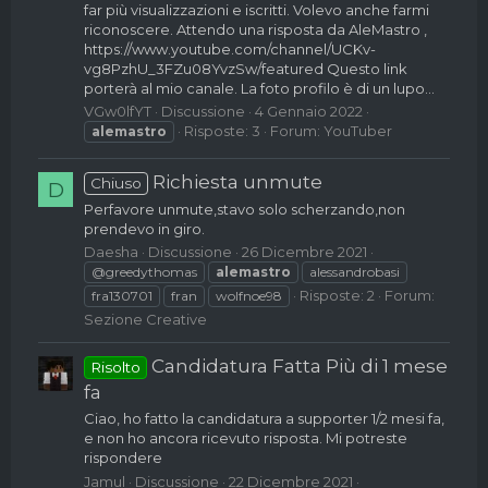
far più visualizzazioni e iscritti. Volevo anche farmi
riconoscere. Attendo una risposta da AleMastro ,
https://www.youtube.com/channel/UCKv-
vg8PzhU_3FZu08YvzSw/featured Questo link
porterà al mio canale. La foto profilo è di un lupo...
VGw0lfYT
Discussione
4 Gennaio 2022
Risposte: 3
Forum:
YouTuber
alemastro
Richiesta unmute
Chiuso
D
Perfavore unmute,stavo solo scherzando,non
prendevo in giro.
Daesha
Discussione
26 Dicembre 2021
@greedythomas
alemastro
alessandrobasi
Risposte: 2
Forum:
fra130701
fran
wolfnoe98
Sezione Creative
Candidatura Fatta Più di 1 mese
Risolto
fa
Ciao, ho fatto la candidatura a supporter 1/2 mesi fa,
e non ho ancora ricevuto risposta. Mi potreste
rispondere
Jamul
Discussione
22 Dicembre 2021