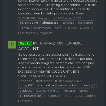
server-kitpvp.16243/ ) e ho visto che queste tre cose
sono ammesse: - Il teaming è consentito. - Le truffe
in gioco sono legali. - É consentito uccidere dei
giocatori membri della propria gang. Sono...
SUGARY78
Discussione
24 Giugno 2025
#
alemastro
alemastro
consiglio
feargames
Risposte: 0
Forum:
kitpvp
regolamento
sugg
Discussioni & Proposte
INFORMAZIONI CAMBIO
Risolto
C
ACCOUNT
Se dovessi cambiare account, la mia history viene
resettata? giusto? mi sono rotto dei ban per una
singola parola sbagliata, sembra che uno non puo
mai arrabbiarsi o rosicare, che capita. quindi SE
DOVESSI CAMBIARE ACCOOUNT VIENE
CANCELLATA LA MIA HYSTORY?
Capitano
Discussione
11 Dicembre 2023
4lby_2812
alemastro
alessandrobasi
damonlp1
dobbiaco
giagiochi
hiro
hiro_2105
okxeor
Risposte: 1
Forum:
Discussioni &
zultimatekekko_
Proposte