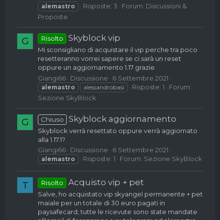
Risposte: 3
Forum:
Discussioni &
alemastro
Proposte
Skyblock vip
Risolto
G
Mi sconsigliano di acquistare il vip perche tra poco
resetteranno vorrei sapere se ci sarà un reset
oppure un aggiornamento 1.17 grazie
Giangi66
Discussione
6 Settembre 2021
Risposte: 1
Forum:
alemastro
alessandrobasi
Sezione SkyBlock
Skyblock aggiornamento
Chiuso
G
Skyblock verrà resettato oppure verrà aggiornato
alla 1.17.1?
Giangi66
Discussione
6 Settembre 2021
Risposte: 1
Forum:
Sezione SkyBlock
alemastro
Acquisto vip + pet
Risolto
T
Salve, ho acquistato vip skyangel permanente + pet
maiale per un totale di 30 euro pagati in
paysafecard, tutte le ricevute sono state mandate