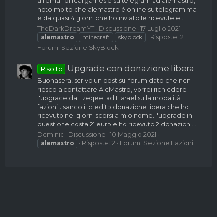
all'email di feargames e su telegram ad alemastro,
noto molto che alemastro è online su telegram ma
è da quasi 4 giorni che ho inviato le ricevute e...
TheDarkDreamYT
Discussione
17 Luglio 2021
Risposte: 2
alemastro
minecraft
skyblock
Forum:
Sezione SkyBlock
Upgrade con donazione libera
Risolto
Buonasera, scrivo un post sul forum dato che non
riesco a contattare AleMastro, vorrei richiedere
l'upgrade da Ezeqeel ad Harael sulla modalità
fazioni usando il credito donazione libera che ho
ricevuto nei giorni scorsi a mio nome. l'upgrade in
questione costa 21 euro e ho ricevuto 2 donazioni...
Dominic
Discussione
10 Maggio 2021
Risposte: 2
Forum:
Sezione Fazioni
alemastro