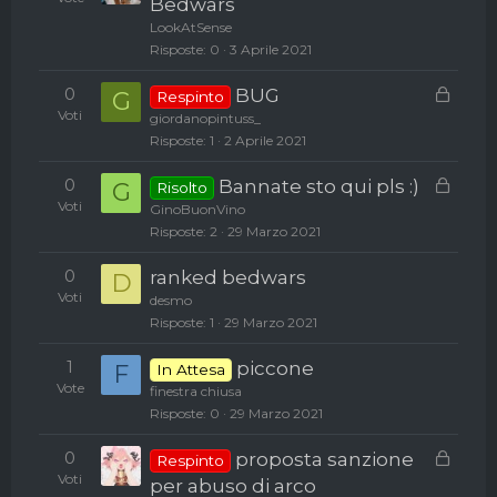
o
Bedwars
LookAtSense
Risposte
0
3 Aprile 2021
C
0
BUG
G
Respinto
h
Voti
giordanopintuss_
i
Risposte
1
2 Aprile 2021
u
C
0
Bannate sto qui pls :)
s
G
Risolto
h
Voti
o
GinoBuonVino
i
Risposte
2
29 Marzo 2021
u
0
ranked bedwars
s
D
Voti
o
desmo
Risposte
1
29 Marzo 2021
1
piccone
F
In Attesa
Vote
finestra chiusa
Risposte
0
29 Marzo 2021
C
0
proposta sanzione
Respinto
h
Voti
per abuso di arco