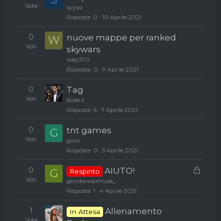
Vote
syyaz
Risposte
0
10 Aprile 2021
0
nuove mappe per ranked
W
Voti
skywars
wey370
Risposte
0
9 Aprile 2021
0
Tag
Voti
Kolerz
Risposte
6
7 Aprile 2021
0
tnt games
G
Voti
gino
Risposte
0
5 Aprile 2021
C
0
AIUTO!
G
Respinto
h
Voti
giordanopintuss_
i
Risposte
1
4 Aprile 2021
u
1
Allenamento
s
In Attesa
Vote