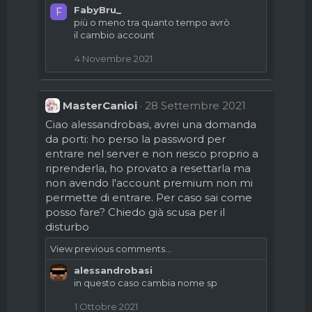
o
FabyBru_
F
n
più o meno tra quanto tempo avrò
s
il cambio account
:
4 Novembre 2021
MasterCanioi
28 Settembre 2021
Ciao alessandrobasi, avrei una domanda
da porti: ho perso la password per
entrare nel server e non riesco proprio a
riprenderla, ho provato a resettarla ma
non avendo l'account premium non mi
permette di entrare. Per caso sai come
posso fare? Chiedo già scusa per il
disturbo
View previous comments...
alessandrobasi
in questo caso cambia nome sp
1 Ottobre 2021