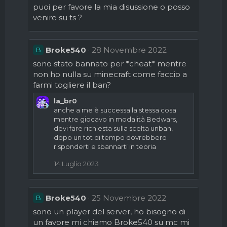
puoi per favore la mia disussione o posso
venire su ts ?
Broke540
28 Novembre 2022
B
sono stato bannato per *cheat* mentre
non ho nulla su minecraft come faccio a
farmi togliere il ban?
la_br0
anche a me è successa la stessa cosa
mentre giocavo in modalità Bedwars,
devi fare richiesta sulla scelta unban,
dopo un tot di tempo dovrebbero
risponderti e sbannarti in teoria
14 Luglio 2023
Broke540
25 Novembre 2022
B
sono un player del server, ho bisogno di
un favore mi chiamo Broke540 su mc mi