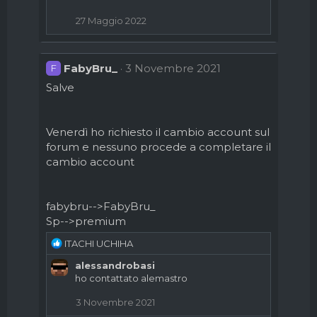
27 Maggio 2022
FabyBru_
3 Novembre 2021
F
Salve
Venerdì ho richiesto il cambio account sul
forum e nessuno procede a completare il
cambio account
fabybru-->FabyBru_
Sp-->premium
R
ITACHI UCHIHA
e
alessandrobasi
a
ho contattato alemastro
c
t
3 Novembre 2021
i