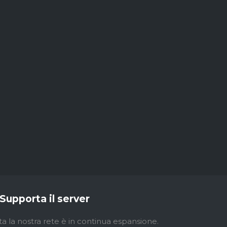
Supporta il server
ta la nostra rete è in continua espansione.