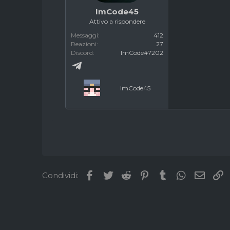
ImCode45
Attivo a rispondere
Messaggi
412
Reazioni
27
Discord
ImCode#7202
ImCode45
Facebook
Twitter
Reddit
Pinterest
Tumblr
WhatsApp
Email
L
Condividi: