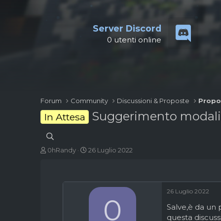
Server Discord
0
utenti online
Forum
Community
Discussioni & Proposte
Propo
Suggerimento modali
In Attesa
A
D
0hRandy
26 Luglio 2022
u
a
t
t
o
a
r
d
26 Luglio 2022
e
'
0
d
i
Salve,è da un
i
n
questa discuss
s
i