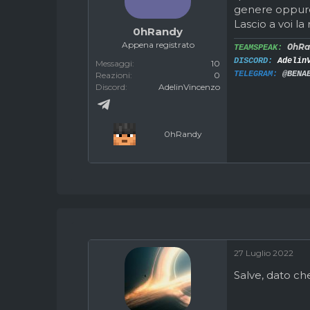
genere oppure 
c
z
Lascio a voi la 
u
i
0hRandy
s
o
Appena registrato
0hRa
TEAMSPEAK:
s
i
DISCORD:
Adelin
Messaggi
10
o
TELEGRAM:
@BENA
Reazioni
0
n
Discord
AdelinVincenzo
e
0hRandy
27 Luglio 2022
Salve, dato ch