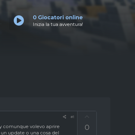
0
Giocatori online
Inizia la tua avventura!
U
#1
p
0
ry comunque volevo aprire
v
i un update o una cosa del