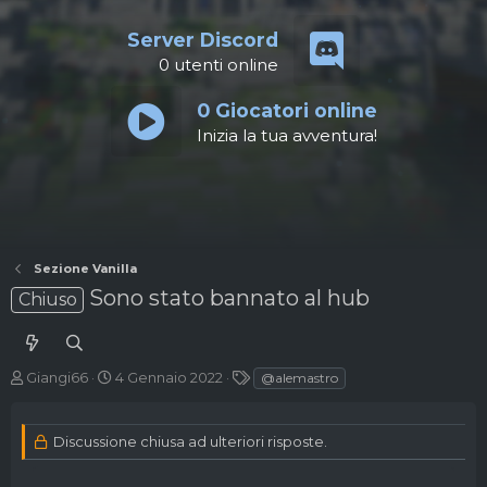
Server Discord
0
utenti online
0
Giocatori online
Inizia la tua avventura!
Sezione Vanilla
Sono stato bannato al hub
Chiuso
A
D
T
Giangi66
4 Gennaio 2022
@alemastro
u
a
a
t
t
g
o
a
Discussione chiusa ad ulteriori risposte.
r
d
e
'