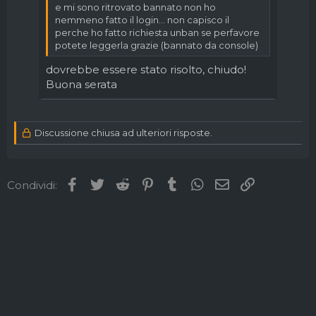
e mi sono ritrovato bannato non ho
nemmeno fatto il login... non capisco il
perche ho fatto richiesta unban se perfavore
potete leggerla grazie (bannato da console)
dovrebbe essere stato risolto, chiudo!
Buona serata
Discussione chiusa ad ulteriori risposte.
Facebook
Twitter
Reddit
Pinterest
Tumblr
WhatsApp
Email
Link
Condividi: