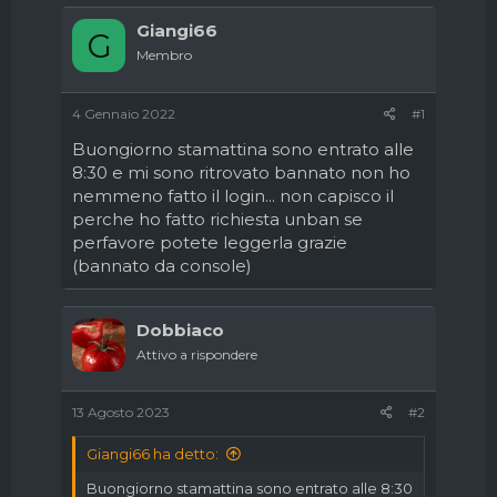
d
i
i
n
Giangi66
G
s
i
Membro
c
z
u
i
s
o
4 Gennaio 2022
#1
s
i
Buongiorno stamattina sono entrato alle
o
8:30 e mi sono ritrovato bannato non ho
n
nemmeno fatto il login... non capisco il
e
perche ho fatto richiesta unban se
perfavore potete leggerla grazie
(bannato da console)
Dobbiaco
Attivo a rispondere
13 Agosto 2023
#2
Giangi66 ha detto:
Buongiorno stamattina sono entrato alle 8:30