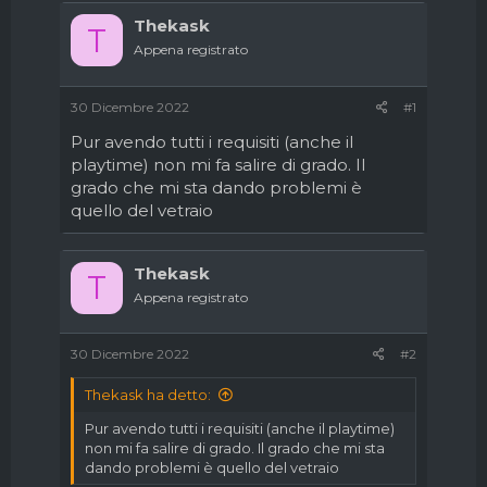
d
i
Thekask
i
n
T
s
i
Appena registrato
c
z
u
i
s
o
30 Dicembre 2022
#1
s
Pur avendo tutti i requisiti (anche il
i
playtime) non mi fa salire di grado. Il
o
n
grado che mi sta dando problemi è
e
quello del vetraio
Thekask
T
Appena registrato
30 Dicembre 2022
#2
Thekask ha detto:
Pur avendo tutti i requisiti (anche il playtime)
non mi fa salire di grado. Il grado che mi sta
dando problemi è quello del vetraio