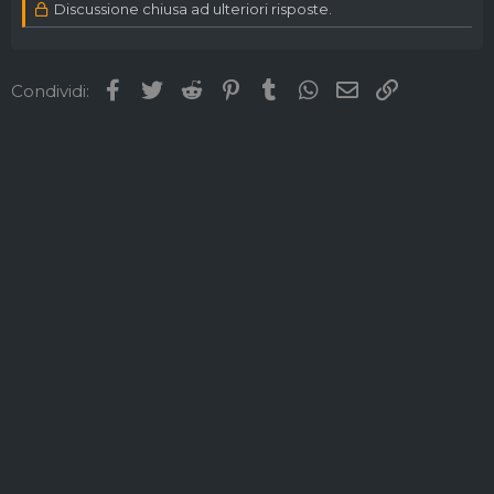
Discussione chiusa ad ulteriori risposte.
Facebook
Twitter
Reddit
Pinterest
Tumblr
WhatsApp
Email
Link
Condividi: