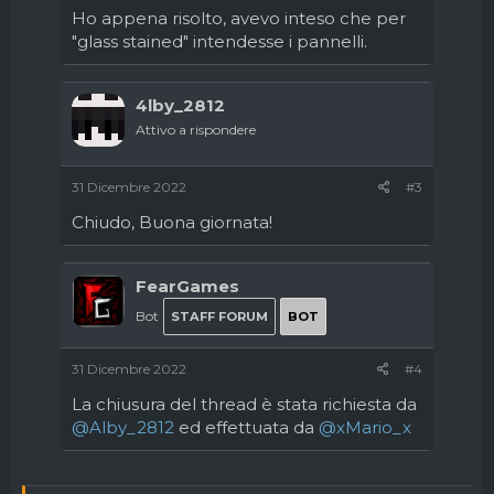
Ho appena risolto, avevo inteso che per
"glass stained" intendesse i pannelli.
4lby_2812
Attivo a rispondere
31 Dicembre 2022
#3
Chiudo, Buona giornata!
FearGames
Bot
STAFF FORUM
BOT
31 Dicembre 2022
#4
La chiusura del thread è stata richiesta da
@Alby_2812
ed effettuata da
@xMario_x