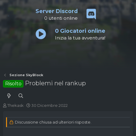
Server Discord
0
utenti online
0
Giocatori online
Inizia la tua avventura!
Sezione SkyBlock
Problemi nel rankup
Risolto
A
D
Thekask
30 Dicembre 2022
u
a
t
t
o
a
Discussione chiusa ad ulteriori risposte.
r
d
e
'