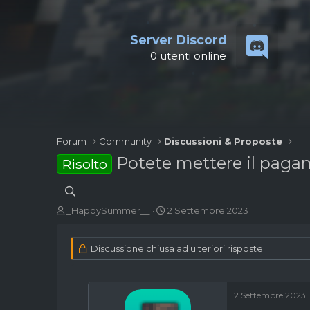
Server Discord
0
utenti online
Forum
Community
Discussioni & Proposte
Potete mettere il pag
Risolto
A
D
_HappySummer__
2 Settembre 2023
u
a
t
t
o
a
Discussione chiusa ad ulteriori risposte.
r
d
e
'
d
i
2 Settembre 2023
i
n
s
i