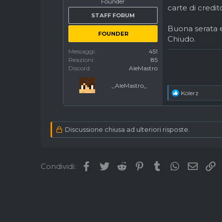
Founder
carte di credit
STAFF FORUM
Buona serata
FOUNDER
Chiudo.
Messaggi
451
Reazioni
85
Discord
AleMastro
Non impo
_AleMastro_
FORZA 
R
Kolerz
e
a
c
t
Discussione chiusa ad ulteriori risposte.
i
o
n
s
Facebook
Twitter
Reddit
Pinterest
Tumblr
WhatsApp
Email
L
Condividi:
: