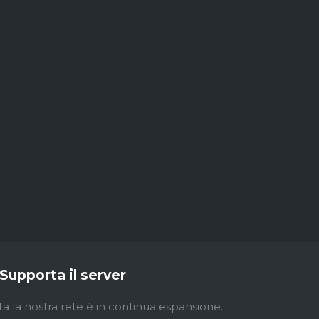
Supporta il server
ta la nostra rete è in continua espansione.