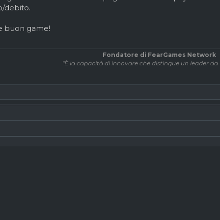
o/debito.
 e buon game!
Fondatore di FearGames Network
"È la capacità di innovare che distingue un leader d
rta se una squadra è in Serie C, l
CATANIA!
ink