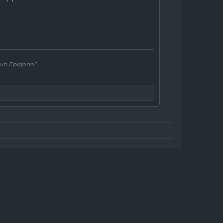
a un Epigono"
'importante è tifare..