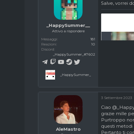
Salve, vorrei 
c
z
u
i
s
o
s
_HappySummer__
i
Attivo a rispondere
o
n
Messaggi
181
e
Reazioni
10
Discord
_HappySummer_#7602
_HappySummer_
3 Settembre 2023
Ciao
@_Happ
grazie mille pe
Purtroppo non 
questi metodi 
AleMastro
Pertanto ti co