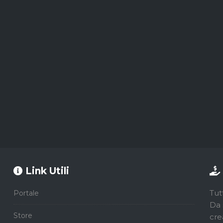
Link Utili
Tut
Portale
Da 
Store
cre