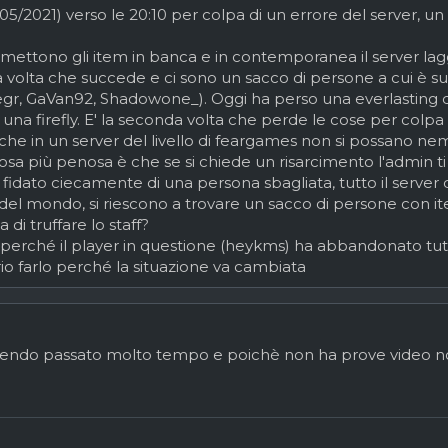
/05/2021) verso le 20:10 per colpa di un errore del server, u
si mettono gli item in banca e in contemporanea il server lag
 volta che succede e ci sono un sacco di persone a cui è s
egr, GaVan92, Shadowone_). Oggi ha perso una everlasting 
una firefly. E' la seconda volta che perde le cose per colp
che in un server del livello di feargames non si possano 
cosa più penosa è che se si chiede un risarcimento l'admin t
 fidato ciecamente di una persona sbagliata, tutto il server 
li del mondo, si riescono a trovare un sacco di persone con it
 di truffare lo staff?
 io perché il player in questione (heykms) ha abbandonato tut
o farlo perché la situazione va cambiata
endo passato molto tempo e poichè non ha prove video no