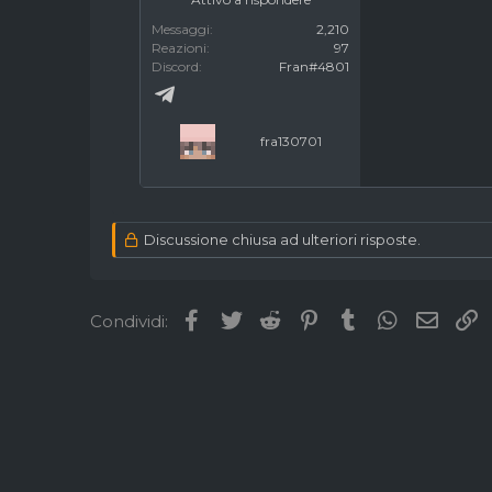
Messaggi
2,210
Reazioni
97
Discord
Fran#4801
fra130701
Discussione chiusa ad ulteriori risposte.
Facebook
Twitter
Reddit
Pinterest
Tumblr
WhatsApp
Email
L
Condividi: