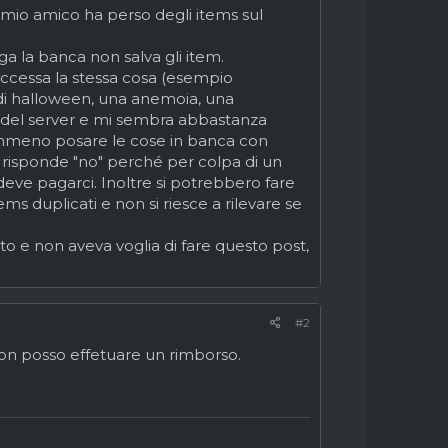
n mio amico ha perso degli items sul
ga la banca non salva gli item.
uccessa la stessa cosa (esempio
di halloween, una anemoia, una
a del server e mi sembra abbastanza
nemmeno posare le cose in banca con
i risponde "no" perché per colpa di un
deve pagarci. Inoltre si potrebbero fare
ems duplicati e non si riesce a rilevare se
to e non aveva voglia di fare questo post,
#2
n posso effetuare un rimborso.