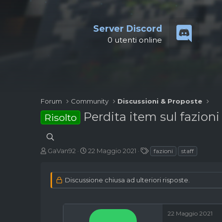
Server Discord
0
utenti online
Forum
Community
Discussioni & Proposte
Perdita item sul fazioni
Risolto
A
D
T
GaVan92
22 Maggio 2021
fazioni
staff
u
a
a
t
t
g
o
a
Discussione chiusa ad ulteriori risposte.
r
d
e
'
d
i
i
n
22 Maggio 2021
s
i