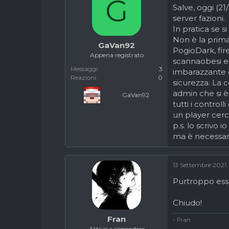
G
Salve, oggi (21
c
z
server fazioni.
u
i
s
o
In pratica se 
s
Non è la prima
GaVan92
i
PogioDark, fir
o
Appena registrato
scannaobesi e 
n
Messaggi
3
imbarazzante 
e
Reazioni
0
sicurezza. La 
admin che si è
GaVan92
tutti i control
un player cerca
p.s. lo scrivo
ma è necessari
13 Settembre 2021
Purtroppo ess
Chiudo!
Fran
- Fran
Attivo a rispondere