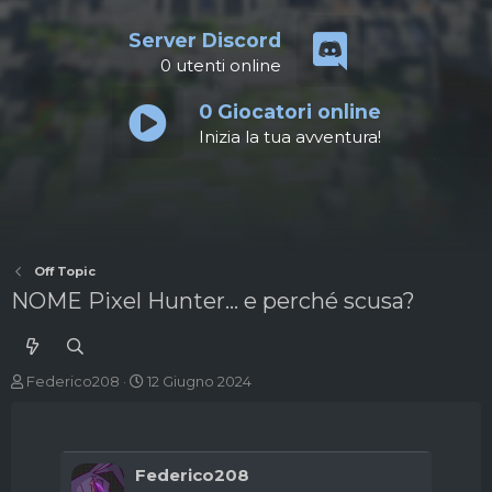
Server Discord
0
utenti online
0
Giocatori online
Inizia la tua avventura!
Off Topic
NOME Pixel Hunter... e perché scusa?
A
D
Federico208
12 Giugno 2024
u
a
t
t
o
a
r
d
Federico208
e
'