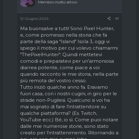
d
i
Membro molto attivo
i
n
s
i
12 Giugno 2024
#1
c
z
u
i
Ma buonsalve a tutti! Sono Pixel Hunter,
s
o
e, come promesso nella storia che fa
s
parte della saga "Island" Isola 3, oggi vi
i
o
spiego il motivo per cui volevo chiamarmi
n
"ThePixelHunter". Quindi mettetevi
e
comodi e preparatevi per un'armoniosa
diarrea potente, come piace a voi
quando racconto le mie storia, nella parte
più remota del vostro cesso.
Tutto iniziò qualche anno fa. Eravamo
fuori casa, con i nostri cugini, in giro per le
strade non-Pugliesi. Qualcuno si voi ha
mai sognato di fare l'intrattenitore su
qualche piattaforma? (Es. Twitch,
YouTube ecc.) Bé, io sì. Come puoi notare
dalle mie numerose storie, sono stato
creato per l'intrattenimento. Ritornando a