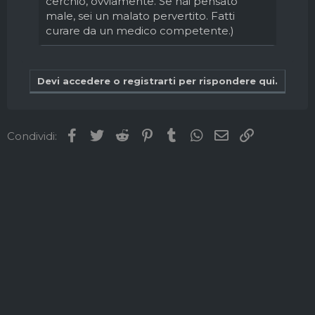
cerchio, ovviamente. Se hai pensato
male, sei un malato pervertito. Fatti
curare da un medico competente.)
Devi accedere o registrarti per rispondere qui.
Facebook
Twitter
Reddit
Pinterest
Tumblr
WhatsApp
Email
Link
Condividi: