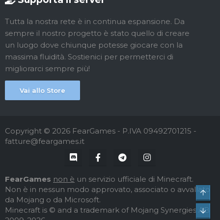
Tutta la nostra rete è in continua espansione. Da
sempre il nostro progetto è stato quello di creare
un luogo dove chiunque potesse giocare con la
massima fluidità. Sostienici per permetterci di
migliorarci sempre più!
Vai allo Store
Copyright © 2026 FearGames - P.IVA 09492701215 -
fatture@feargames.it
FearGames
non è
un servizio ufficiale di Minecraft.
Non è in nessun modo approvato, associato o avvallato
Top
da Mojang o da Microsoft.
Minecraft is © and a trademark of Mojang Synergies AB
Bot