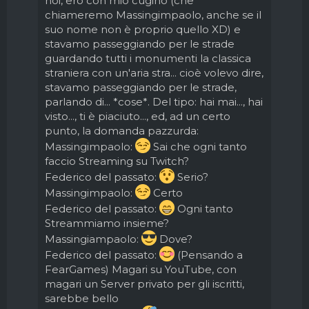
noi, ero con mio cugino (che
chiameremo Massingimpaolo, anche se il
suo nome non è proprio quello XD) e
stavamo passeggiando per le strade
guardando tutti i monumenti la classica
straniera con un'aria stra... cioè volevo dire,
stavamo passeggiando per le strade,
parlando di... *cose*. Del tipo: hai mai..., hai
visto..., ti è piaciuto..., ed, ad un certo
punto, la domanda pazzurda:
Massingimpaolo:
Sai che ogni tanto
faccio Streaming su Twitch?
Federico del passato:
Serio?
Massingimpaolo:
Certo
Federico del passato:
Ogni tanto
Streammiamo insieme?
Massingiampaolo:
Dove?
Federico del passato:
(Pensando a
FearGames) Magari su YouTube, con
magari un Server privato per gli iscritti,
sarebbe bello