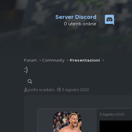
Server Discord
0
utenti online
Forum
Community
Presentazioni
:)
A
D
pollo scaduto
3 Agosto 2023
u
a
t
t
o
a
r
d
3 Agosto 2023
e
'
d
i
i
n
s
i