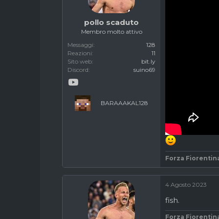
c
z
u
i
pollo scaduto
s
o
Membro molto attivo
s
i
Messaggi
128
o
Reazioni
11
n
Sito web
bit.ly
Discord
suino69
e
BARAAAKAL128
Forza Fiorentin
4 Agosto 2023
fish.
Forza Fiorentin