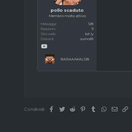
pollo scaduto
Membro molto attivo
Messaggi
128
Reazioni
11
Sito web
bit.ly
Discord
suino69
BARAAAKAL128
Facebook
Twitter
Reddit
Pinterest
Tumblr
WhatsApp
Email
L
Condividi: