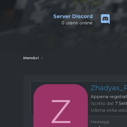
Server Discord
0
utenti online
Membri
Zhadyax_
Z
Appena registra
Iscritto dal
7 Se
Ultima volta vist
Messaggi