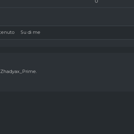
0
tenuto
Su di me
i Zhadyax_Prime.