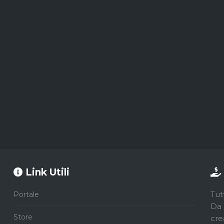
Link Utili
Tut
Portale
Da 
Store
cre