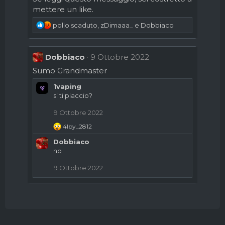
mettere un like.
R
pollo scaduto
,
zDimaaa_
e
Dobbiaco
e
a
c
Dobbiaco
9 Ottobre 2022
t
Sumo Grandmaster
i
o
1vaping
n
si ti piaccio?
s
:
9 Ottobre 2022
R
4lby_2812
e
Dobbiaco
a
no
c
t
9 Ottobre 2022
i
o
n
s
: