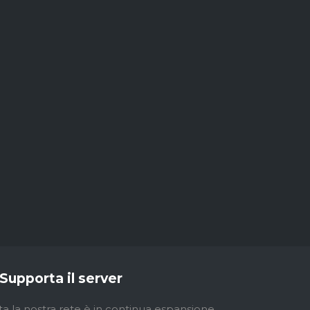
Supporta il server
ta la nostra rete è in continua espansione.