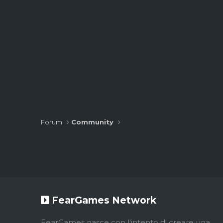
Forum
Community
FearGames Network
FearGames nasce con l'intento di creare una