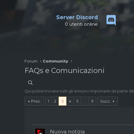
Server Discord
0
utenti online
Forum
Community
FAQs e Comunicazioni
Qui potrai trovare tutti gli annunci importanti da parte del
Prec.
1
2
3
4
5
...
9
Succ.
Nuova notizia