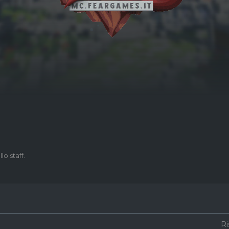
lo staff.
R