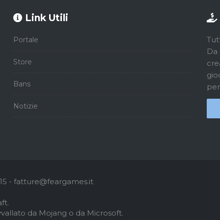
Link Utili
Tut
Portale
Da 
Store
cre
gio
Bans
per
Notizie
5 - fatture@feargames.it
ft.
vallato da Mojang o da Microsoft.