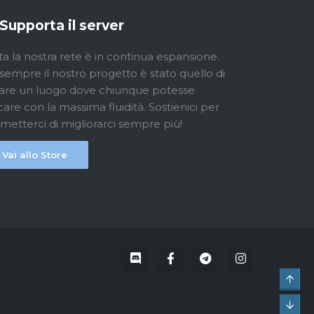
Supporta il server
ta la nostra rete è in continua espansione.
sempre il nostro progetto è stato quello di
are un luogo dove chiunque potesse
care con la massima fluidità. Sostienici per
metterci di migliorarci sempre più!
Vai allo Store
Top
Bot