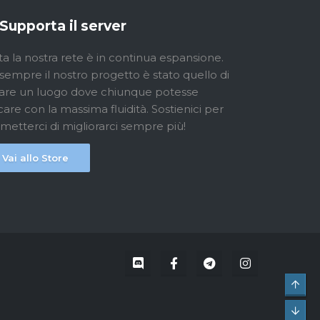
Supporta il server
ta la nostra rete è in continua espansione.
sempre il nostro progetto è stato quello di
are un luogo dove chiunque potesse
care con la massima fluidità. Sostienici per
metterci di migliorarci sempre più!
Vai allo Store
Top
Bot