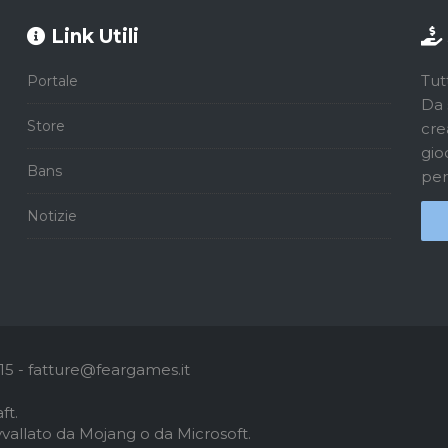
Link Utili
Tut
Portale
Da 
Store
cre
gio
Bans
per
Notizie
5 - fatture@feargames.it
ft.
vallato da Mojang o da Microsoft.