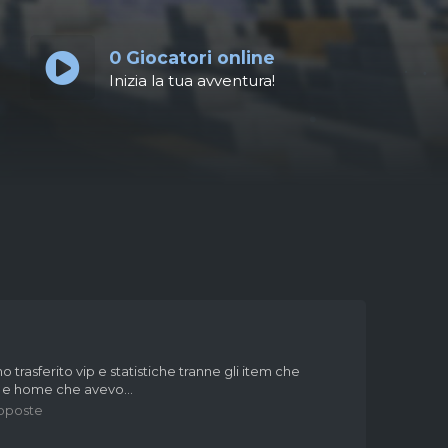
0
Giocatori online
Inizia la tua avventura!
trasferito vip e statistiche tranne gli item che
m e home che avevo...
roposte