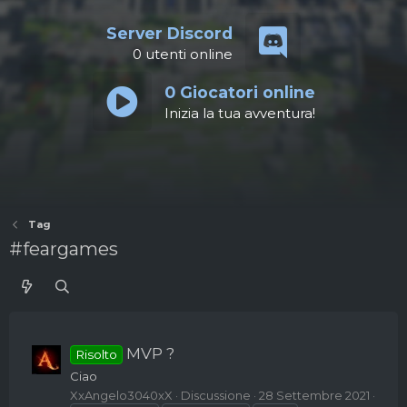
Server Discord
0
utenti online
0
Giocatori online
Inizia la tua avventura!
Tag
#feargames
MVP ?
Risolto
Ciao
XxAngelo3040xX
Discussione
28 Settembre 2021