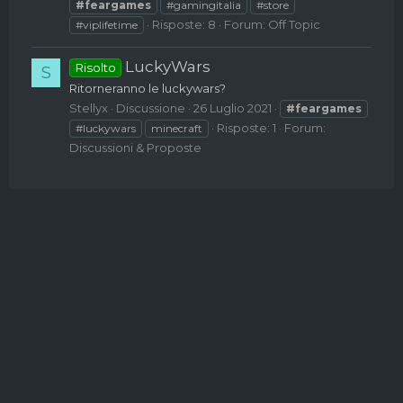
#feargames
#gamingitalia
#store
Risposte: 8
Forum:
Off Topic
#viplifetime
LuckyWars
Risolto
S
Ritorneranno le luckywars?
Stellyx
Discussione
26 Luglio 2021
#feargames
Risposte: 1
Forum:
#luckywars
minecraft
Discussioni & Proposte