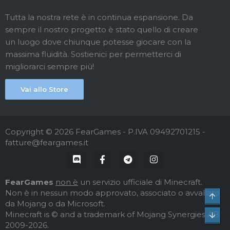
Tutta la nostra rete è in continua espansione. Da
sempre il nostro progetto è stato quello di creare
un luogo dove chiunque potesse giocare con la
massima fluidità. Sostienici per permetterci di
migliorarci sempre più!
Vai allo Store
Copyright © 2026 FearGames - P.IVA 09492701215 -
fatture@feargames.it
FearGames
non è
un servizio ufficiale di Minecraft.
Non è in nessun modo approvato, associato o avvallato
Top
da Mojang o da Microsoft.
Minecraft is © and a trademark of Mojang Synergies AB
Bot
2009-2026.