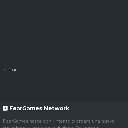
Tag
FearGames Network
FearGames nasce con l'intento di creare una nuova
stravolgente esperienza di gioco. Da sempre