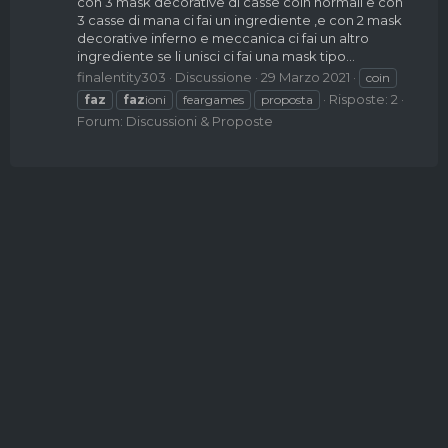
con 3 mask decorative di casse coin normali e con
3 casse di mana ci fai un ingrediente ,e con 2 mask
decorative inferno e meccanica ci fai un altro
ingrediente se li unisci ci fai una mask tipo...
finalentity303
Discussione
29 Marzo 2021
coin
Risposte: 2
faz
faz
ioni
feargames
proposta
Forum:
Discussioni & Proposte