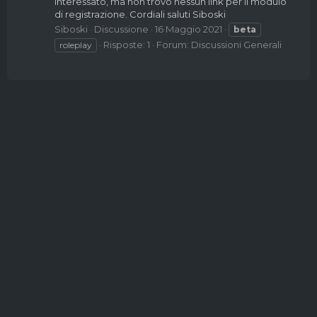
interessato, ma non trovo nessun link per il modulo
di registrazione. Cordiali saluti Siboski
Siboski
Discussione
16 Maggio 2021
beta
Risposte: 1
Forum:
Discussioni Generali
roleplay