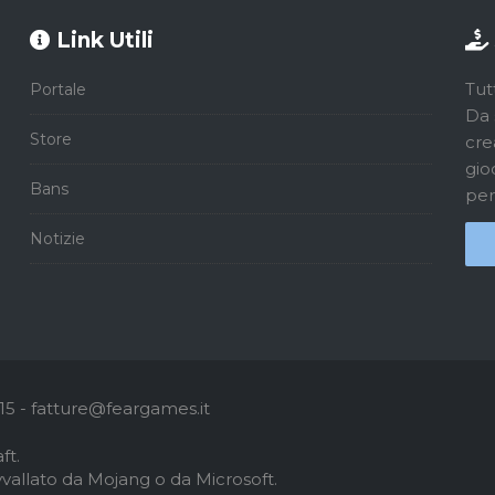
Link Utili
Tut
Portale
Da 
Store
cre
gio
Bans
per
Notizie
5 - fatture@feargames.it
ft.
vallato da Mojang o da Microsoft.