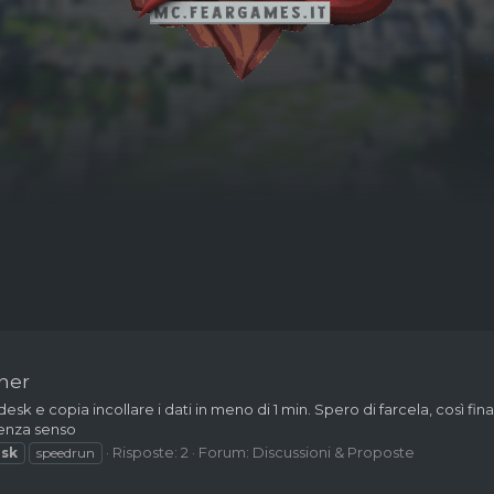
ner
 desk e copia incollare i dati in meno di 1 min. Spero di farcela, così 
senza senso
Risposte: 2
Forum:
Discussioni & Proposte
sk
speedrun