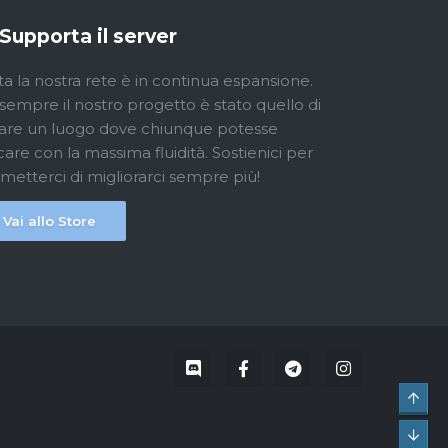
Supporta il server
ta la nostra rete è in continua espansione.
sempre il nostro progetto è stato quello di
are un luogo dove chiunque potesse
care con la massima fluidità. Sostienici per
metterci di migliorarci sempre più!
Vai allo Store
Top
Bot