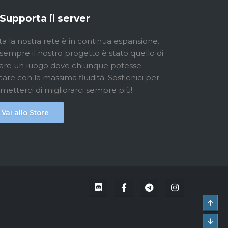
Supporta il server
ta la nostra rete è in continua espansione.
sempre il nostro progetto è stato quello di
are un luogo dove chiunque potesse
care con la massima fluidità. Sostienici per
metterci di migliorarci sempre più!
Vai allo Store
Top
Bot