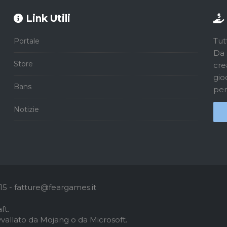
Link Utili
Tut
Portale
Da 
Store
cre
gio
Bans
per
Notizie
5 - fatture@feargames.it
ft.
vallato da Mojang o da Microsoft.