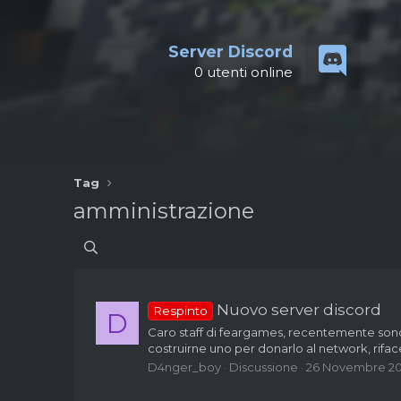
Server Discord
0
utenti online
Tag
amministrazione
Nuovo server discord
Respinto
D
Caro staff di feargames, recentemente sono
costruirne uno per donarlo al network, riface
D4nger_boy
Discussione
26 Novembre 20