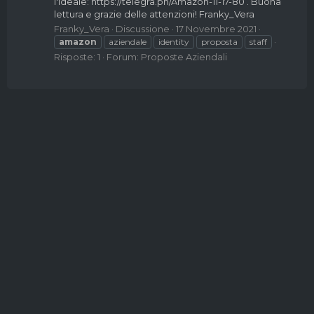
l'ideale: https://telegra.ph/Amazon-11-17-80 . Buona
lettura e grazie delle attenzioni! Franky_Vera
Franky_Vera
Discussione
17 Novembre 2021
amazon
aziendale
identity
proposta
staff
Risposte: 1
Forum:
Proposte Aziendali