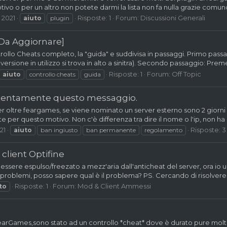
otivo o per un altro non potete darmi la lista non fa nulla grazie comu
 2021
Risposte: 1
Forum:
Discussioni Generali
aiuto
plugin
[Da Aggiornare]
ollo Cheats completo, la "guida" e suddivisa in passaggi. Primo pass
a versione in utilizzo si trova in alto a sinitra). Secondo passaggio: Pre
Risposte: 1
Forum:
Off Topic
aiuto
controllo cheats
guida
ttentamente questo messaggio.
rver oltre feargames, se viene nominato un server esterno sono 2 giorni
per questo motivo. Non c'è differenza tra dire il nome o l'ip, non h
21
Risposte: 3
aiuto
ban ingiusto
ban permanente
regolamento
 client Optifine
i essere espulso/freezato a mezz'aria dall'anticheat del server, ora io
problemi, posso sapere qual è il problema? PS. Cercando di risolvere 
Risposte: 1
Forum:
Mod & Client Ammessi
to
FearGames,sono stato ad un controllo *cheat* dove è durato pure mol