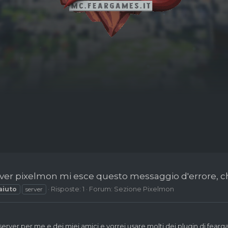
ver pixelmon mi esce questo messaggio d'errore, ch
Risposte: 1
Forum:
Sezione Pixelmon
aiuto
server
erver per me e dei miei amici e vorrei usare molti dei plugin di fearga