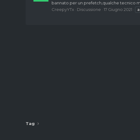
bannato per un prefetch,qualche tecnico mi p
CreepyYTx
Discussione
17 Giugno 2021
a
Tag