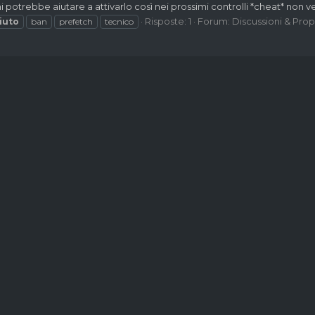
otrebbe aiutare a attivarlo così nei prossimi controlli *cheat* non ve
Risposte: 1
Forum:
Discussioni & Pro
iuto
ban
prefetch
tecnico