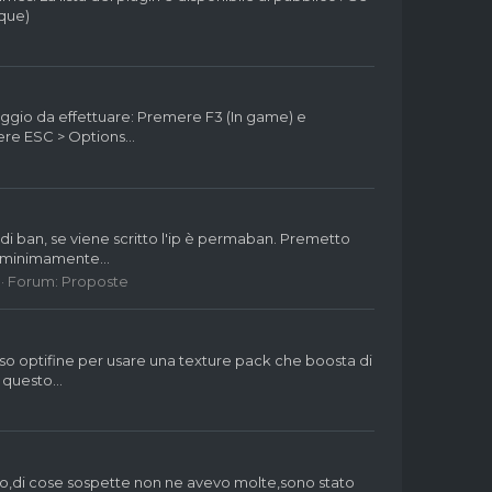
nque)
aggio da effettuare: Premere F3 (In game) e
mere ESC > Options...
 di ban, se viene scritto l'ip è permaban. Premetto
a minimamente...
Forum:
Proposte
 uso optifine per usare una texture pack che boosta di
questo...
to,di cose sospette non ne avevo molte,sono stato