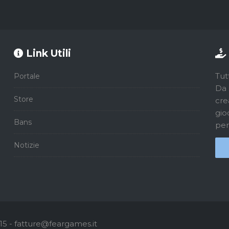
Link Utili
Tut
Portale
Da 
Store
cre
gio
Bans
per
Notizie
5 - fatture@feargames.it