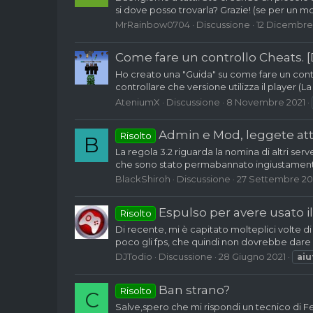
si dove posso trovarla? Grazie! (se per un m
MrRainbow0704
Discussione
12 Dicembre
Come fare un controllo Cheats. 
Ho creato una "Guida" su come fare un contr
controllare che versione utilizza il player (L
AteniumX
Discussione
8 Novembre 2021
Admin e Mod, leggete a
Risolto
B
La regola 3.2 riguarda la nomina di altri se
che sono stato permabannato ingiustamente 
BlackShiroh
Discussione
27 Settembre 20
Espulso per avere usato il
Risolto
Di recente, mi è capitato molteplici volte d
poco gli fps, che quindi non dovrebbe dare 
DJTodio
Discussione
28 Giugno 2021
aiu
Ban strano?
Risolto
C
Salve,spero che mi rispondi un tecnico di 