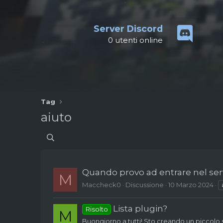
Server Discord
0
utenti online
Tag
aiuto
Quando provo ad entrare nel ser
M
Maccheck0
Discussione
10 Marzo 2024
Lista plugin?
Risolto
M
Buongiorno a tutti! Sto creando un piccolo s