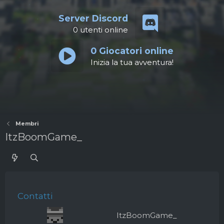
Server Discord
0
utenti online
0
Giocatori online
Inizia la tua avventura!
Membri
ItzBoomGame_
Contatti
ItzBoomGame_