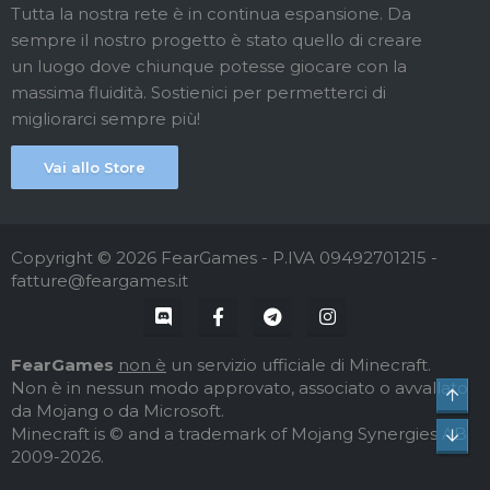
Tutta la nostra rete è in continua espansione. Da
sempre il nostro progetto è stato quello di creare
un luogo dove chiunque potesse giocare con la
massima fluidità. Sostienici per permetterci di
migliorarci sempre più!
Vai allo Store
Copyright © 2026 FearGames - P.IVA 09492701215 -
fatture@feargames.it
FearGames
non è
un servizio ufficiale di Minecraft.
Non è in nessun modo approvato, associato o avvallato
Top
da Mojang o da Microsoft.
Minecraft is © and a trademark of Mojang Synergies AB
Bot
2009-2026.