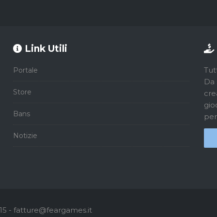
Link Utili
Tut
Portale
Da 
Store
cre
gio
Bans
per
Notizie
5 - fatture@feargames.it