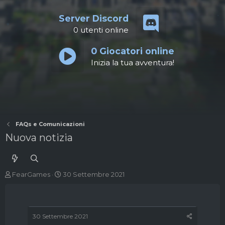
Server Discord
0
utenti online
0
Giocatori online
Inizia la tua avventura!
FAQs e Comunicazioni
Nuova notizia
A
D
FearGames
30 Settembre 2021
u
a
t
t
o
a
r
d
30 Settembre 2021
e
'