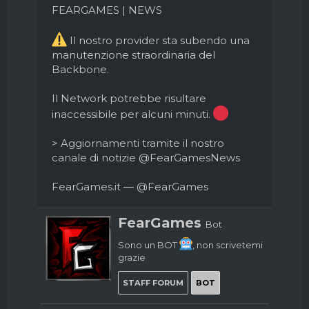
d
i
FEARGAMES | NEWS
i
n
s
i
Il nostro provider sta subendo una
c
z
u
manutenzione straordinaria del
i
s
o
Backbone.
s
i
Il Network potrebbe risultare
o
inaccessibile per alcuni minuti.
n
e
> Aggiornamenti tramite il nostro
canale di notizie @FearGamesNews
FearGames.it —
@FearGames
W
FearGames
Bot
r
i
Sono un BOT
, non scrivetemi
t
grazie
t
e
STAFF FORUM
BOT
n
b