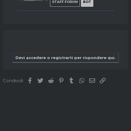
e
STAFF FORUM
BOT
n
b
y
Devi accedere o registrarti per rispondere qui.
Facebook
Twitter
Reddit
Pinterest
Tumblr
WhatsApp
Email
Link
Condividi: