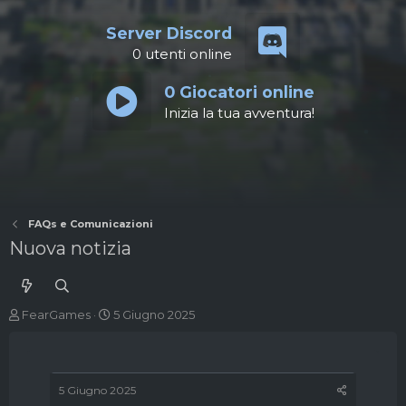
Server Discord
0
utenti online
0
Giocatori online
Inizia la tua avventura!
FAQs e Comunicazioni
Nuova notizia
A
D
FearGames
5 Giugno 2025
u
a
t
t
o
a
r
d
5 Giugno 2025
e
'