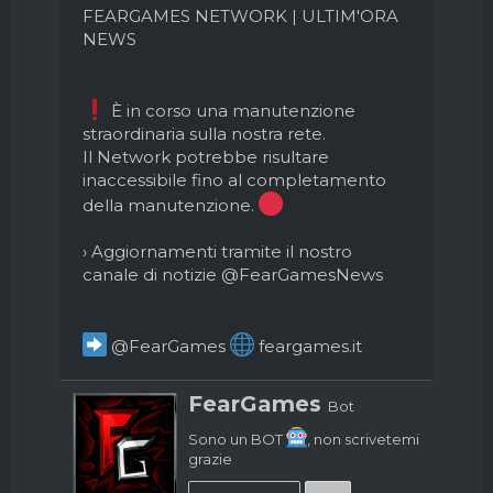
d
i
FEARGAMES NETWORK | ULTIM'ORA
i
n
NEWS
s
i
c
z
u
i
s
o
️ È in corso una manutenzione
s
straordinaria sulla nostra rete.
i
Il Network potrebbe risultare
o
inaccessibile fino al completamento
n
della manutenzione.
e
› Aggiornamenti tramite il nostro
canale di notizie @FearGamesNews
@FearGames
feargames.it
W
FearGames
Bot
r
i
Sono un BOT
, non scrivetemi
t
grazie
t