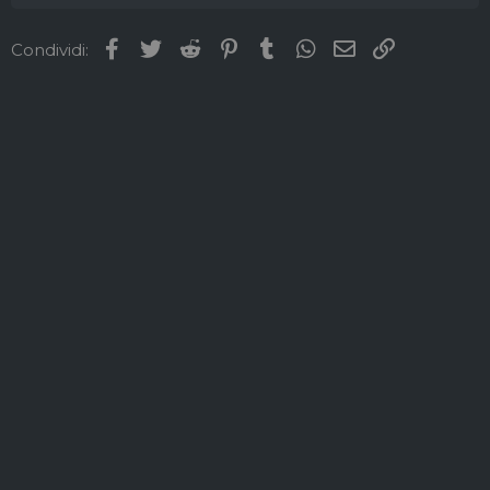
Facebook
Twitter
Reddit
Pinterest
Tumblr
WhatsApp
Email
Link
Condividi: