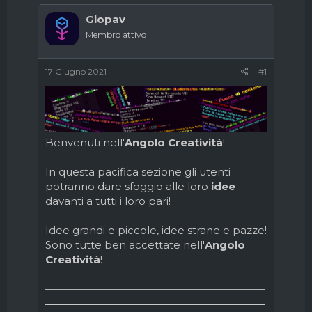
d
i
i
n
Giopav
s
i
Membro attivo
c
z
u
i
s
o
17 Giugno 2021
#1
s
i
o
n
e
Benvenuti nell'
Angolo Creatività
!
In questa pacifica sezione gli utenti
potranno dare sfoggio alle loro
idee
davanti a tutti i loro pari!
Idee grandi e piccole, idee strane e pazze!
Sono tutte ben accettate nell'
Angolo
Creatività
!
—————————————————————
—————————————————————