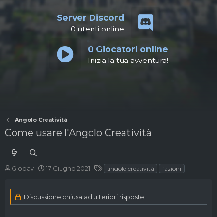
Server Discord
0
utenti online
0
Giocatori online
Inizia la tua avventura!
Angolo Creatività
Come usare l'Angolo Creatività
A
D
T
Giopav
17 Giugno 2021
angolo creatività
fazioni
u
a
a
t
t
g
o
a
Discussione chiusa ad ulteriori risposte.
r
d
e
'