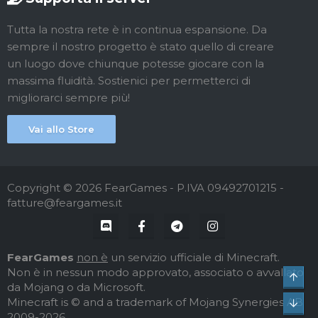
Tutta la nostra rete è in continua espansione. Da
sempre il nostro progetto è stato quello di creare
un luogo dove chiunque potesse giocare con la
massima fluidità. Sostienici per permetterci di
migliorarci sempre più!
Vai allo Store
Copyright © 2026 FearGames - P.IVA 09492701215 -
fatture@feargames.it
FearGames
non è
un servizio ufficiale di Minecraft.
Non è in nessun modo approvato, associato o avvallato
Top
da Mojang o da Microsoft.
Minecraft is © and a trademark of Mojang Synergies AB
Bot
2009-2026.