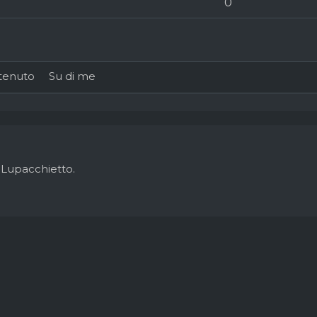
0
tenuto
Su di me
 Lupacchietto.