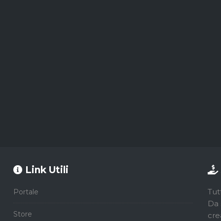
Link Utili
Tut
Portale
Da 
Store
cre