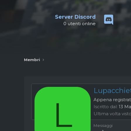
Server Discord
0
utenti online
Membri
Lupacchie
L
Appena registra
Iscritto dal
13 Ma
Ultima volta vist
Messaggi